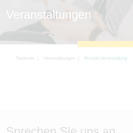
Tracking- und Targeting-Cookies
Veranstaltungen
Diese Cookies sind erforderlich, um
unsere Website auf Ihre Bedürfnisse hin
zu optimieren. Hierzu gehört eine
bedarfsgerechte Gestaltung und
fortlaufende Verbesserung unseres
Angebotes einschließlich der Verknüpfung
zu Social-Media-Angeboten von z.B.
Facebook und LinkedIn.
Betreibercookies
Startseite
Veranstaltungen
Aktuelle Veranstaltung
Diese Cookies sind erforderlich, um z.B.
Google Maps zu nutzen oder eingebettete
Videos abspielen zu können.
Sprechen Sie uns an