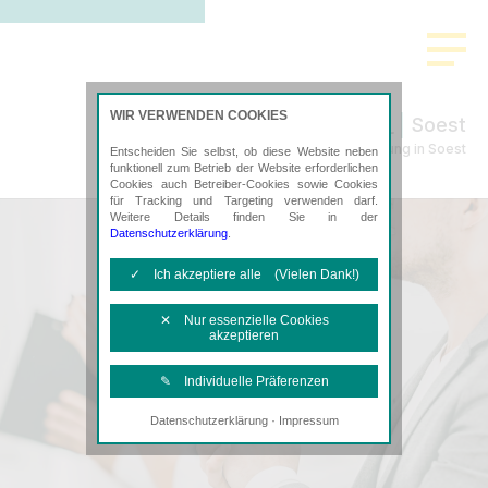
>
WIR VERWENDEN COOKIES
Soest
Steuerberatung in Soest
Entscheiden Sie selbst, ob diese Website neben
funktionell zum Betrieb der Website erforderlichen
Cookies auch Betreiber-Cookies sowie Cookies
für Tracking und Targeting verwenden darf.
Weitere Details finden Sie in der
Datenschutzerklärung
.
✓ Ich akzeptiere alle (Vielen Dank!)
✕ Nur essenzielle Cookies
akzeptieren
✎ Individuelle Präferenzen
·
Datenschutzerklärung
Impressum
Notwendige Cookies
Diese Cookies sind erforderlich, um die
grundlegende Funktionalität der Website
zu sichern.