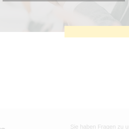
Diese Cookies sind erforderlich, um die grundlegende
Funktionalität der Website zu sichern.
Tracking- und Targeting-Cookies
Diese Cookies sind erforderlich, um unsere Website auf Ihre
Bedürfnisse hin zu optimieren. Hierzu gehört eine
bedarfsgerechte Gestaltung und fortlaufende Verbesserung
unseres Angebotes einschließlich der Verknüpfung zu Social-
Media-Angeboten von z.B. Facebook und LinkedIn.
Betreibercookies
Diese Cookies sind erforderlich, um z.B. Google Maps zu
nutzen oder eingebettete Videos abspielen zu können.
Sie haben Fragen zu 