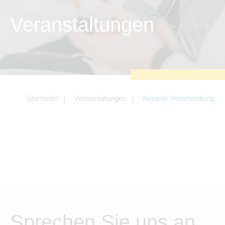
Tracking- und Targeting-Cookies
Veranstaltungen
Diese Cookies sind erforderlich, um
unsere Website auf Ihre Bedürfnisse hin
zu optimieren. Hierzu gehört eine
bedarfsgerechte Gestaltung und
fortlaufende Verbesserung unseres
Angebotes einschließlich der Verknüpfung
zu Social-Media-Angeboten von z.B.
Facebook und LinkedIn.
Betreibercookies
Startseite
Veranstaltungen
Aktuelle Veranstaltung
Diese Cookies sind erforderlich, um z.B.
Google Maps zu nutzen oder eingebettete
Videos abspielen zu können.
Sprechen Sie uns an