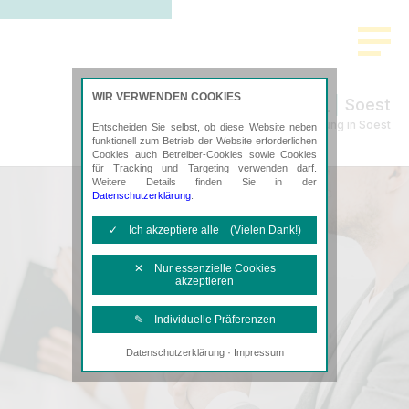
>
WIR VERWENDEN COOKIES
Soest
Steuerberatung in Soest
Entscheiden Sie selbst, ob diese Website neben
funktionell zum Betrieb der Website erforderlichen
Cookies auch Betreiber-Cookies sowie Cookies
für Tracking und Targeting verwenden darf.
Weitere Details finden Sie in der
Datenschutzerklärung
.
✓ Ich akzeptiere alle (Vielen Dank!)
✕ Nur essenzielle Cookies
akzeptieren
✎ Individuelle Präferenzen
·
Datenschutzerklärung
Impressum
Notwendige Cookies
Diese Cookies sind erforderlich, um die
grundlegende Funktionalität der Website
zu sichern.