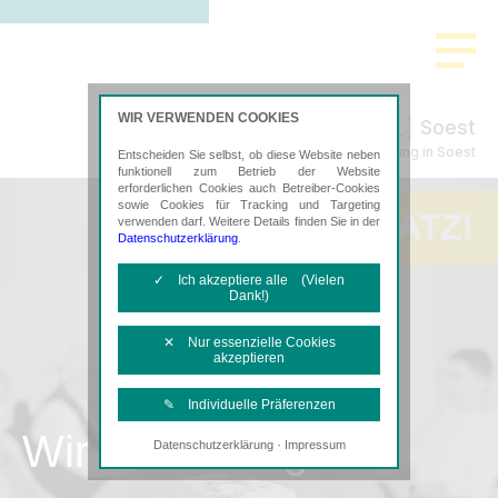
WIR VERWENDEN COOKIES
Soest
Steuerberatung in Soest
Entscheiden Sie selbst, ob diese Website neben
funktionell zum Betrieb der Website
erforderlichen Cookies auch Betreiber-Cookies
sowie Cookies für Tracking und Targeting
verwenden darf. Weitere Details finden Sie in der
Datenschutzerklärung
.
✓ Ich akzeptiere alle (Vielen
Dank!)
✕ Nur essenzielle Cookies
akzeptieren
✎ Individuelle Präferenzen
Wir als Arbeitgeber
·
Datenschutzerklärung
Impressum
Notwendige Cookies
Diese Cookies sind erforderlich, um die
grundlegende Funktionalität der Website