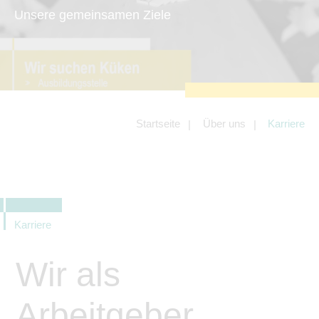
zu sichern.
Unsere gemeinsamen Ziele
Tracking- und Targeting-Cookies
Diese Cookies sind erforderlich, um
unsere Website auf Ihre Bedürfnisse hin
zu optimieren. Hierzu gehört eine
bedarfsgerechte Gestaltung und
fortlaufende Verbesserung unseres
Angebotes einschließlich der
Verknüpfung zu Social-Media-
Angeboten von z.B. Facebook und
Startseite
Über uns
Karriere
LinkedIn.
Betreibercookies
Diese Cookies sind erforderlich, um z.B.
Google Maps zu nutzen oder
eingebettete Videos abspielen zu
können.
Karriere
Wir als
Arbeitgeber