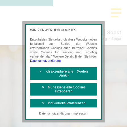
WIR VERWENDEN COOKIES
Soest
Steuerberatung in Soest
Entscheiden Sie selbst, ob diese Website neben
funktionell zum Betrieb der Website
erforderlichen Cookies auch Betreiber-Cookies
sowie Cookies für Tracking und Targeting
verwenden darf. Weitere Details finden Sie in der
Datenschutzerklärung
.
✓ Ich akzeptiere alle (Vielen
Dank!)
✕ Nur essenzielle Cookies
akzeptieren
✎ Individuelle Präferenzen
·
Datenschutzerklärung
Impressum
Notwendige Cookies
Diese Cookies sind erforderlich, um die
grundlegende Funktionalität der Website