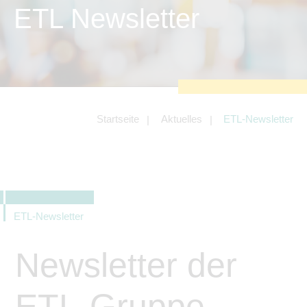
zu sichern.
ETL Newsletter
Tracking- und Targeting-Cookies
Diese Cookies sind erforderlich, um
unsere Website auf Ihre Bedürfnisse hin
zu optimieren. Hierzu gehört eine
bedarfsgerechte Gestaltung und
fortlaufende Verbesserung unseres
Angebotes einschließlich der
Verknüpfung zu Social-Media-
Angeboten von z.B. Facebook und
Startseite
Aktuelles
ETL-Newsletter
LinkedIn.
Betreibercookies
Diese Cookies sind erforderlich, um z.B.
Google Maps zu nutzen oder
eingebettete Videos abspielen zu
können.
ETL-Newsletter
Newsletter der
ETL-Gruppe